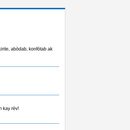
kirite, abòdab, konfòtab ak
 kay rèv!