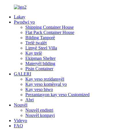
Lakay
Pwodwi yo
Shipping Container House
Flat Pack Container House
Bilding Tanporè
Trelè twalèt
Limyè Steel Villa
Kay trelè
Ekipman Shelter
Materyèl bilding
Pisin Container
GALERI
Kay veso rezidansyèl
Kay veso komèsyal yo
Kay veso biwo
Prezantasyon kay veso Customized
Abri
Nouvèl
Nouvèl endistri
Nouvèl konpayi
Videyo
FAQ