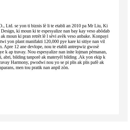
, Ltd. se yon ti biznis lè li te etabli an 2010 pa Mr Liu, Ki
 Design, ki moun ki te espesyalize nan bay kay veso abòdab
k moun ki pran retrèt lè l sèvi avèk veso anbake. Konpayi
twi yon plant manifakti 120,000 pye kare ki sitiye nan vil
. Apre 12 ane devlope, nou te etabli antrepwiz gwosè
 k ap travay. Nou espesyalize nan inite lojman pèmanan,
i, abri, bilding tanporè ak materyèl bilding .Ak yon ekip k
travay Harmony, pwodwi nou yo se pi plis ak plis pafè ak
aparans, men tou pratik nan anpil zòn.