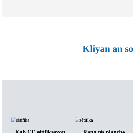
Kliyan an so
Kab CE sètifikasyon
Rapò tès planche