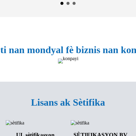
ti nan mondyal fè biznis nan ko
Lisans ak Sètifika
UL sètifikasyon
SÈTIFIKASYON BV