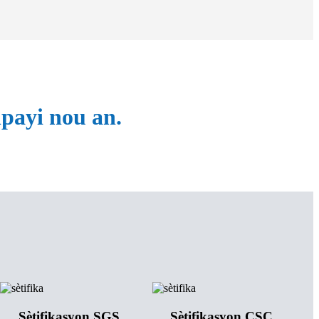
npayi nou an.
Sètifikasyon SGS
Sètifikasyon CSC