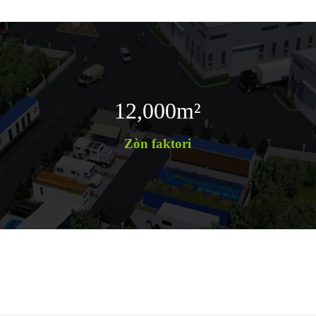
12,000
m²
Zòn faktori