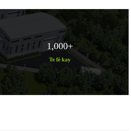
1,000
+
Te fè kay