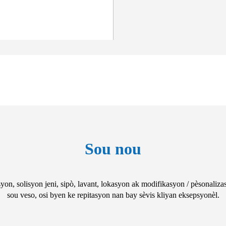
Sou nou
ding kenbe yon prezans entènasyonal ak kote nan pwovens Lazi, Amerik