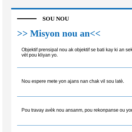
SOU NOU
>> Misyon nou an<<
Objektif prensipal nou ak objektif se bati kay ki an se
vèt pou kliyan yo.
Nou espere mete yon ajans nan chak vil sou latè.
Pou travay avèk nou ansanm, pou rekonpanse ou yon