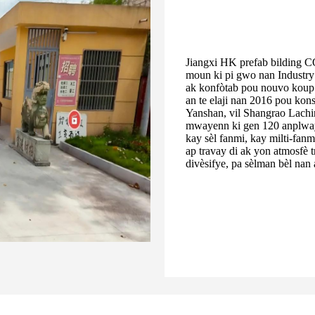
Jiangxi HK prefab bilding CO.
moun ki pi gwo nan Industry
ak konfòtab pou nouvo koup a
an te elaji nan 2016 pou kons
Yanshan, vil Shangrao Lachin
mwayenn ki gen 120 anplwaye
kay sèl fanmi, kay milti-fanm
ap travay di ak yon atmosfè 
divèsifye, pa sèlman bèl nan 