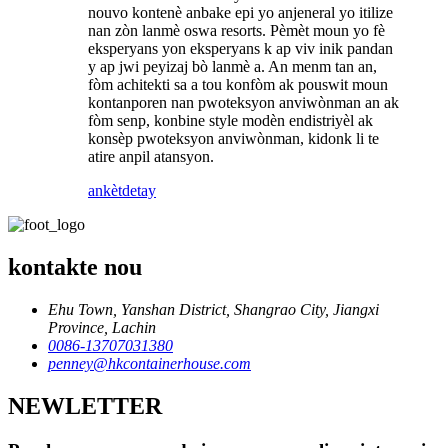
nouvo kontenè anbake epi yo anjeneral yo itilize
nan zòn lanmè oswa resorts. Pèmèt moun yo fè
eksperyans yon eksperyans k ap viv inik pandan
y ap jwi peyizaj bò lanmè a. An menm tan an,
fòm achitekti sa a tou konfòm ak pouswit moun
kontanporen nan pwoteksyon anviwònman an ak
fòm senp, konbine style modèn endistriyèl ak
konsèp pwoteksyon anviwònman, kidonk li te
atire anpil atansyon.
ankèt
detay
kontakte nou
Ehu Town, Yanshan District, Shangrao City, Jiangxi
Province, Lachin
0086-13707031380
penney@hkcontainerhouse.com
NEWLETTER