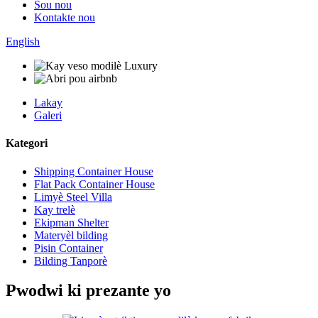
Sou nou
Kontakte nou
English
Lakay
Galeri
Kategori
Shipping Container House
Flat Pack Container House
Limyè Steel Villa
Kay trelè
Ekipman Shelter
Materyèl bilding
Pisin Container
Bilding Tanporè
Pwodwi ki prezante yo