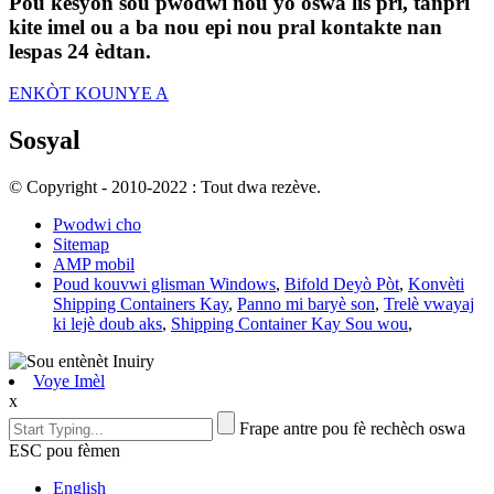
Pou kesyon sou pwodwi nou yo oswa lis pri, tanpri
kite imel ou a ba nou epi nou pral kontakte nan
lespas 24 èdtan.
ENKÒT KOUNYE A
Sosyal
© Copyright - 2010-2022 : Tout dwa rezève.
Pwodwi cho
Sitemap
AMP mobil
Poud kouvwi glisman Windows
,
Bifold Deyò Pòt
,
Konvèti
Shipping Containers Kay
,
Panno mi baryè son
,
Trelè vwayaj
ki lejè doub aks
,
Shipping Container Kay Sou wou
,
Voye Imèl
x
Frape antre pou fè rechèch oswa
ESC pou fèmen
English