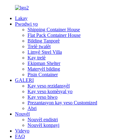
Lakay
Pwodwi yo
Shipping Container House
Flat Pack Container House
Bilding Tanporè
Trelè twalèt
Limyè Steel Villa
Kay trelè
Ekipman Shelter
Materyèl bilding
Pisin Container
GALERI
Kay veso rezidansyèl
Kay veso komèsyal yo
Kay veso biwo
Prezantasyon kay veso Customized
Abri
Nouvèl
Nouvèl endistri
Nouvèl konpayi
Videyo
FAQ