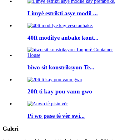
Limyè estrikti asye modil ...
40ft modifye anbake kont...
biwo sit konstriksyon Te...
20ft ti kay pou vann gwo
Pi wo pase tè vèr swi...
Galeri