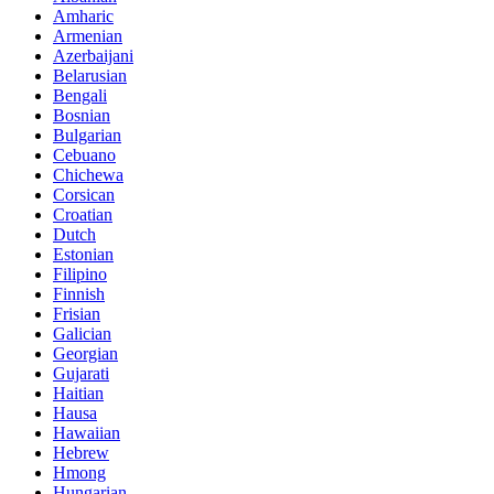
Amharic
Armenian
Azerbaijani
Belarusian
Bengali
Bosnian
Bulgarian
Cebuano
Chichewa
Corsican
Croatian
Dutch
Estonian
Filipino
Finnish
Frisian
Galician
Georgian
Gujarati
Haitian
Hausa
Hawaiian
Hebrew
Hmong
Hungarian