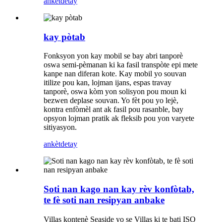
ankèt
detay
kay pòtab
Fonksyon yon kay mobil se bay abri tanporè
oswa semi-pèmanan ki ka fasil transpòte epi mete
kanpe nan diferan kote. Kay mobil yo souvan
itilize pou kan, lojman ijans, espas travay
tanporè, oswa kòm yon solisyon pou moun ki
bezwen deplase souvan. Yo fèt pou yo lejè,
kontra enfòmèl ant ak fasil pou rasanble, bay
opsyon lojman pratik ak fleksib pou yon varyete
sitiyasyon.
ankèt
detay
Soti nan kago nan kay rèv konfòtab,
te fè soti nan resipyan anbake
Villas kontenè Seaside yo se Villas ki te bati ISO