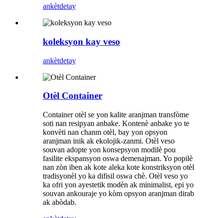
ankèt
detay
koleksyon kay veso
ankèt
detay
Otèl Container
Container otèl se yon kalite aranjman transfòme
soti nan resipyan anbake. Kontenè anbake yo te
konvèti nan chanm otèl, bay yon opsyon
aranjman inik ak ekolojik-zanmi. Otèl veso
souvan adopte yon konsepsyon modilè pou
fasilite ekspansyon oswa demenajman. Yo popilè
nan zòn iben ak kote aleka kote konstriksyon otèl
tradisyonèl yo ka difisil oswa chè. Otèl veso yo
ka ofri yon ayestetik modèn ak minimalist, epi yo
souvan ankouraje yo kòm opsyon aranjman dirab
ak abòdab.