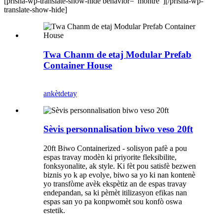
[prisna-wp-translate-show-hide behavior="montre"][/prisna-wp-
translate-show-hide]
Twa Chanm de etaj Modular Prefab
Container House
ankèt
detay
Sèvis personnalisation biwo veso 20ft
20ft Biwo Containerized - solisyon pafè a pou
espas travay modèn ki priyorite fleksibilite,
fonksyonalite, ak style. Ki fèt pou satisfè bezwen
biznis yo k ap evolye, biwo sa yo ki nan kontenè
yo transfòme avèk ekspètiz an de espas travay
endepandan, sa ki pèmèt itilizasyon efikas nan
espas san yo pa konpwomèt sou konfò oswa
estetik.