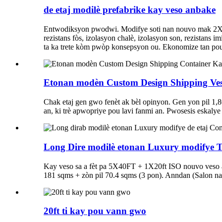
de etaj modilè prefabrike kay veso anbake
Entwodiksyon pwodwi. Modifye soti nan nouvo mak 2X 4
rezistans fòs, izolasyon chalè, izolasyon son, rezistans 
ta ka trete kòm pwòp konsepsyon ou. Ekonomize tan pou ra
Etonan modèn Custom Design Shipping Veso
Chak etaj gen gwo fenèt ak bèl opinyon. Gen yon pil 1,8
an, ki trè apwopriye pou lavi fanmi an. Pwosesis eskalye
Long Dire modilè etonan Luxury modifye T
Kay veso sa a fèt pa 5X40FT + 1X20ft ISO nouvo veso anb
181 sqms + zòn pil 70.4 sqms (3 pon). Anndan (Salon nan
20ft ti kay pou vann gwo