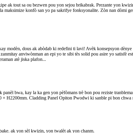
ipe ak tout sa ou bezwen pou yon sejou brikabrak. Prezante yon kwizin 
la maksimize konfò san yo pa sakrifye fonksyonalite. Zòn nan dòmi ge
 kay modèn, dous ak abòdab ki redefini ti lavi! Avèk konsepsyon dènye k
èl zanmitay anviwònman an epi yo te sibi tès solid pou asire yo satisfè
raman atè jiska plafon...
 panèl bwa, kay la ka gen yon pèfòmans trè bon pou reziste tranblem
H2200mm. Cladding Panel Opiton Pwodwi ki sanble pi bon chwa na
nbake. ak yon sèl kwizin, yon twalèt ak yon chanm.