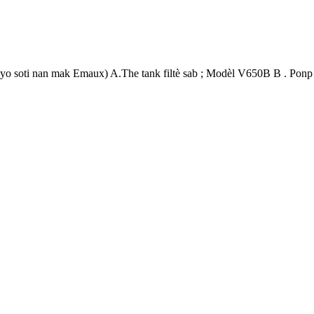
n yo soti nan mak Emaux) A.The tank filtè sab ; Modèl V650B B . Ponp 