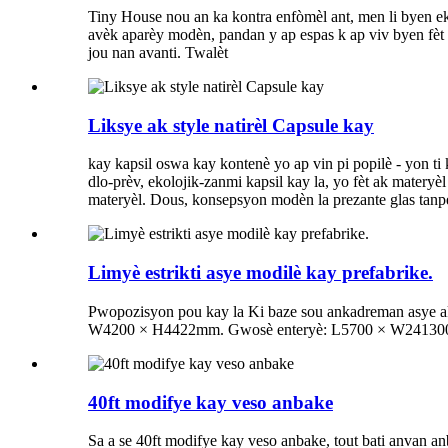
Tiny House nou an ka kontra enfòmèl ant, men li byen ek
avèk aparèy modèn, pandan y ap espas k ap viv byen fèt 
jou nan avanti. Twalèt
Liksye ak style natirèl Capsule kay
kay kapsil oswa kay kontenè yo ap vin pi popilè - yon ti
dlo-prèv, ekolojik-zanmi kapsil kay la, yo fèt ak matery
materyèl. Dous, konsepsyon modèn la prezante glas tanpe
Limyè estrikti asye modilè kay prefabrike.
Pwopozisyon pou kay la Ki baze sou ankadreman asye ak
W4200 × H4422mm. Gwosè enteryè: L5700 × W241300 × 
40ft modifye kay veso anbake
Sa a se 40ft modifye kay veso anbake, tout bati anvan a