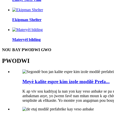
Ekipman Shelter
Materyèl bilding
NOU BAY PWODWI GWO
PWODWI
Meyè kalite espre kim izole modilè Prefa...
K ap viv sou kadriyaj la nan yon kay veso anbake se pa 
anbakman asye, yo jwenn favè nan mitan moun k ap chèch
senplisite ak efikasite. Yo montre yon angajman pou bo