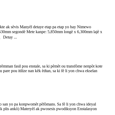
nekte ak sèvis Manyèl detaye etap pa etap yo bay Nimewo
2,530mm segondè Mete kanpe: 5,850mm longè x 6,300mm lajè x
、Detay ...
mman fasil pou enstale, sa ki pèmèt ou transfòme nenpòt kote
pare pou itilize nan kèk èdtan, sa ki fè li yon chwa ekselan
dlo san yo pa konpwomèt pèfòmans. Sa fè li yon chwa ideyal
ak plis ankò) Materyèl ak pwosesis pwodiksyon Enstalasyon