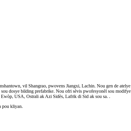
n yanshantown, vil Shangrao, pwovens Jiangxi, Lachin. Nou gen de ately
e sou dosye bilding prefabrike. Nou ofri sèvis pwofesyonèl sou modify
òp, USA, Ostrali ak Azi Sidès, Lafrik di Sid ak sou sa. .
n pou kliyan.