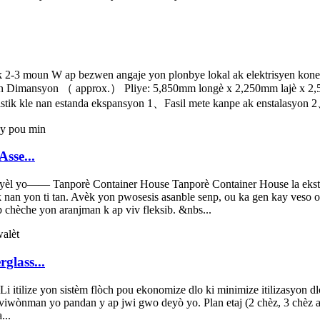
u ak 2-3 moun W ap bezwen angaje yon plonbye lokal ak elektrisyen ko
asyon Dimansyon （ approx.） Pliye: 5,850mm longè x 2,250mm lajè x 
ik kle nan estanda ekspansyon 1、Fasil mete kanpe ak enstalasyon 2
sse...
syèl yo—— Tanporè Container House Tanporè Container House la ekstrè
an yon ti tan. Avèk yon pwosesis asanble senp, ou ka gen kay veso ou 
 chèche yon aranjman k ap viv fleksib. &nbs...
glass...
Li itilize yon sistèm flòch pou ekonomize dlo ki minimize itilizasyon 
viwònman yo pandan y ap jwi gwo deyò yo. Plan etaj (2 chèz, 3 chèz 
...