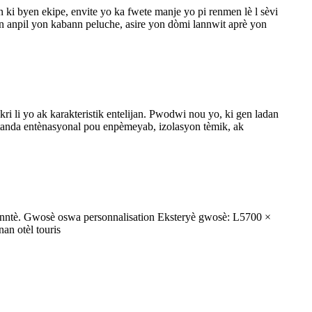
ki byen ekipe, envite yo ka fwete manje yo pi renmen lè l sèvi
n anpil yon kabann peluche, asire yon dòmi lannwit aprè yon
ri li yo ak karakteristik entelijan. Pwodwi nou yo, ki gen ladan
 estanda entènasyonal pou enpèmeyab, izolasyon tèmik, ak
anntè. Gwosè oswa personnalisation Eksteryè gwosè: L5700 ×
n otèl touris