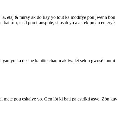
a, etaj & miray ak do-kay yo tout ka modifye pou jwenn bon
n bati-up, fasil pou transpòte, sifas deyò a ak ekipman enteryè
Kliyan yo ka desine kantite chanm ak twalèt selon gwosè fanmi
mete pou eskalye yo. Gen lòt ki bati pa estrikti asye. Zòn kay