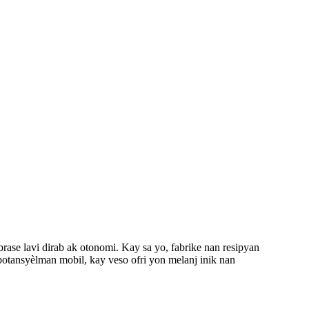
rase lavi dirab ak otonomi. Kay sa yo, fabrike nan resipyan
otansyèlman mobil, kay veso ofri yon melanj inik nan