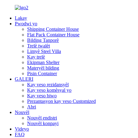
Lakay
Pwodwi yo
Shipping Container House
Flat Pack Container House
Bilding Tanporè
Trelè twalèt
Limyè Steel Villa
Kay trelè
Ekipman Shelter
Materyèl bilding
Pisin Container
GALERI
Kay veso rezidansyèl
Kay veso komèsyal yo
Kay veso biwo
Prezantasyon kay veso Customized
Abri
Nouvèl
Nouvèl endistri
Nouvèl konpayi
Videyo
FAQ