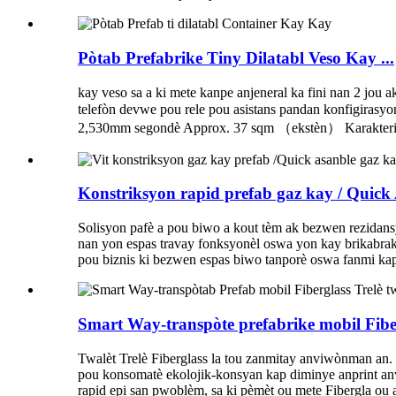
Pòtab Prefabrike Tiny Dilatabl Veso Kay ...
kay veso sa a ki mete kanpe anjeneral ka fini nan 2 jo
telefòn devwe pou rele pou asistans pandan konfigir
2,530mm segondè Approx. 37 sqm （ekstèn） Karakterist
Konstriksyon rapid prefab gaz kay / Quick A
Solisyon pafè a pou biwo a kout tèm ak bezwen rezidan
nan yon espas travay fonksyonèl oswa yon kay brikabrak n
pou biznis ki bezwen espas biwo tanporè oswa fanmi kap
Smart Way-transpòte prefabrike mobil Fiber
Twalèt Trelè Fiberglass la tou zanmitay anviwònman an. 
pou konsomatè ekolojik-konsyan kap diminye anprint an
rapid epi san pwoblèm, sa ki pèmèt ou mete Fibergla ou a