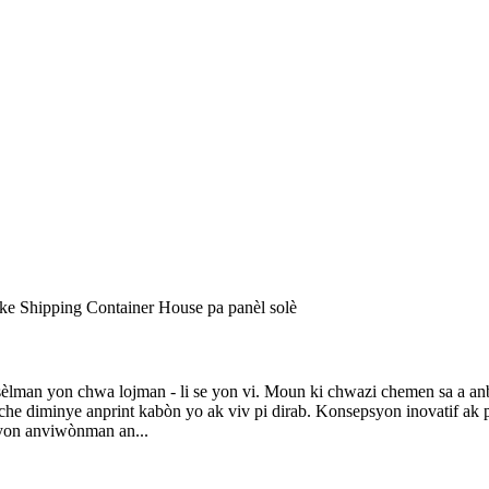
sèlman yon chwa lojman - li se yon vi. Moun ki chwazi chemen sa a anb
e diminye anprint kabòn yo ak viv pi dirab. Konsepsyon inovatif ak p
uyon anviwònman an...