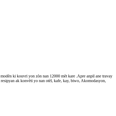
e modèn ki kouvri yon zòn nan 12000 mèt kare .Apre anpil ane travay
e resipyan ak konvèti yo nan otèl, kafe, kay, biwo, Akomodasyon,