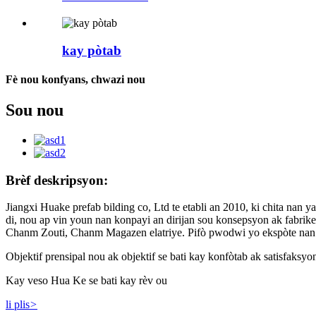
kay pòtab
Fè nou konfyans, chwazi nou
Sou nou
Brèf deskripsyon:
Jiangxi Huake prefab bilding co, Ltd te etabli an 2010, ki chita na
di, nou ap vin youn nan konpayi an dirijan sou konsepsyon ak fabrik
Chanm Zouti, Chanm Magazen elatriye. Pifò pwodwi yo ekspòte nan Ew
Objektif prensipal nou ak objektif se bati kay konfòtab ak satisfaksyo
Kay veso Hua Ke se bati kay rèv ou
li plis
>