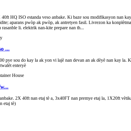
0ft HQ ISO estanda veso anbake. Ki baze sou modifikasyon nan kay l
imidite; aparans pwòp ak pwòp, ak antretyen fasil. Livrezon ka konplètma
sanble li. elektrik nan-kite prepare nan th...
 ...
00 pye sou do kay la ak yon vi lajè nan devan an ak dèyè nan kay la. 
 twalèt enteryè
w...
ake. 2X 40ft nan etaj tè a, 3x40FT nan premye etaj la, 1X20ft vètikal 
 etaj tè)