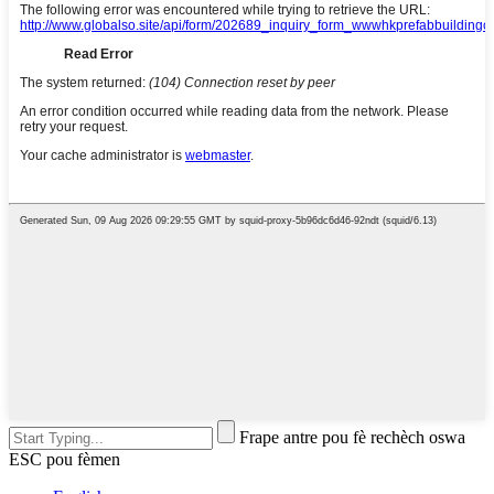
Frape antre pou fè rechèch oswa
ESC pou fèmen