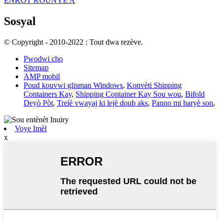
ENKÒT KOUNYE A
Sosyal
© Copyright - 2010-2022 : Tout dwa rezève.
Pwodwi cho
Sitemap
AMP mobil
Poud kouvwi glisman Windows
,
Konvèti Shipping
Containers Kay
,
Shipping Container Kay Sou wou
,
Bifold
Deyò Pòt
,
Trelè vwayaj ki lejè doub aks
,
Panno mi baryè son
,
Voye Imèl
x