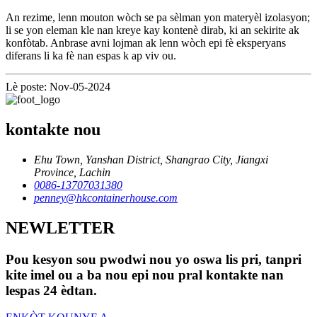
An rezime, lenn mouton wòch se pa sèlman yon materyèl izolasyon;
li se yon eleman kle nan kreye kay kontenè dirab, ki an sekirite ak
konfòtab. Anbrase avni lojman ak lenn wòch epi fè eksperyans
diferans li ka fè nan espas k ap viv ou.
Lè poste: Nov-05-2024
kontakte nou
Ehu Town, Yanshan District, Shangrao City, Jiangxi
Province, Lachin
0086-13707031380
penney@hkcontainerhouse.com
NEWLETTER
Pou kesyon sou pwodwi nou yo oswa lis pri, tanpri
kite imel ou a ba nou epi nou pral kontakte nan
lespas 24 èdtan.