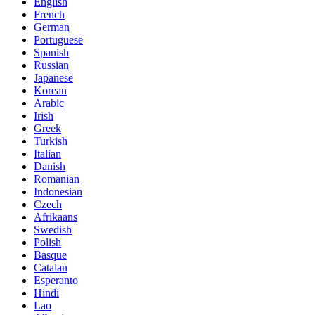
English
French
German
Portuguese
Spanish
Russian
Japanese
Korean
Arabic
Irish
Greek
Turkish
Italian
Danish
Romanian
Indonesian
Czech
Afrikaans
Swedish
Polish
Basque
Catalan
Esperanto
Hindi
Lao