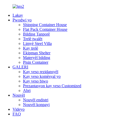
Lakay
Pwodwi yo
Shipping Container House
Flat Pack Container House
Bilding Tanporè
Trelè twalèt
Limyè Steel Villa
Kay trelè
Ekipman Shelter
Materyèl bilding
Pisin Container
GALERI
Kay veso rezidansyèl
Kay veso komèsyal yo
Kay veso biwo
Prezantasyon kay veso Customized
Abri
Nouvèl
Nouvèl endistri
Nouvèl konpayi
Videyo
FAQ