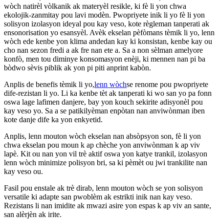
wòch natirèl vòlkanik ak materyèl resikle, ki fè li yon chwa
ekolojik-zanmitay pou lavi modèn. Pwopriyete inik li yo fè li yon
solisyon izolasyon ideyal pou kay veso, kote règleman tanperati ak
ensonorisation yo esansyèl. Avèk ekselan pèfòmans tèmik li yo, lenn
wòch ede kenbe yon klima andedan kay ki konsistan, kenbe kay ou
cho nan sezon fredi a ak fre nan ete a. Sa a non sèlman amelyore
konfò, men tou diminye konsomasyon enèji, ki mennen nan pi ba
bòdwo sèvis piblik ak yon pi piti anprint kabòn.
Anplis de benefis tèmik li yo,
lenn wòch
se renome pou pwopriyete
dife-rezistan li yo. Li ka kenbe tèt ak tanperati ki wo san yo pa fonn
oswa lage lafimen danjere, bay yon kouch sekirite adisyonèl pou
kay veso yo. Sa a se patikilyèman enpòtan nan anviwònman iben
kote danje dife ka yon enkyetid.
Anplis, lenn mouton wòch ekselan nan absòpsyon son, fè li yon
chwa ekselan pou moun k ap chèche yon anviwònman k ap viv
lapè. Kit ou nan yon vil trè aktif oswa yon katye trankil, izolasyon
lenn wòch minimize polisyon bri, sa ki pèmèt ou jwi trankilite nan
kay veso ou.
Fasil pou enstale ak trè dirab, lenn mouton wòch se yon solisyon
versatile ki adapte san pwoblèm ak estrikti inik nan kay veso.
Rezistans li nan imidite ak mwazi asire yon espas k ap viv an sante,
san alèrjèn ak irite.