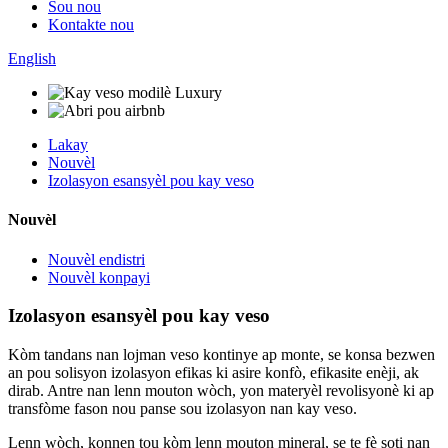
Sou nou
Kontakte nou
English
Lakay
Nouvèl
Izolasyon esansyèl pou kay veso
Nouvèl
Nouvèl endistri
Nouvèl konpayi
Izolasyon esansyèl pou kay veso
Kòm tandans nan lojman veso kontinye ap monte, se konsa bezwen
an pou solisyon izolasyon efikas ki asire konfò, efikasite enèji, ak
dirab. Antre nan lenn mouton wòch, yon materyèl revolisyonè ki ap
transfòme fason nou panse sou izolasyon nan kay veso.
Lenn wòch, konnen tou kòm lenn mouton mineral, se te fè soti nan