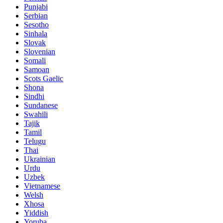
Punjabi
Serbian
Sesotho
Sinhala
Slovak
Slovenian
Somali
Samoan
Scots Gaelic
Shona
Sindhi
Sundanese
Swahili
Tajik
Tamil
Telugu
Thai
Ukrainian
Urdu
Uzbek
Vietnamese
Welsh
Xhosa
Yiddish
Yoruba