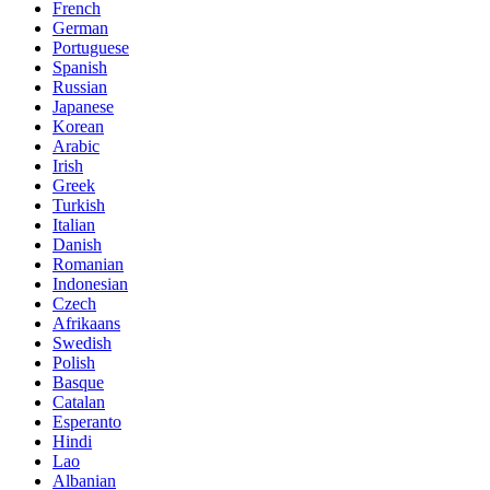
French
German
Portuguese
Spanish
Russian
Japanese
Korean
Arabic
Irish
Greek
Turkish
Italian
Danish
Romanian
Indonesian
Czech
Afrikaans
Swedish
Polish
Basque
Catalan
Esperanto
Hindi
Lao
Albanian