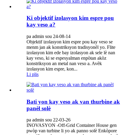
Ki objektif izolasyon kim espre pou
kay veso a?
pa admin sou 24-08-14
Objektif izolasyon kim espre pou kay veso se
menm jan ak konstriksyon tradisyonèl yo. Flite
izolasyon kim ede bay izolasyon ak sele lè nan
kay veso, ki se espesyalman enpòtan akòz
konstriksyon an metal nan veso a. Avèk
izolasyon kim espre, kon...
Li plis
Bati yon kay veso ak van thurbine ak
panèl solè
pa admin sou 22-03-26
INOVASYON -Off-Grid Container House gen
pwòp van turbine li yo ak panno solè Enkòpore