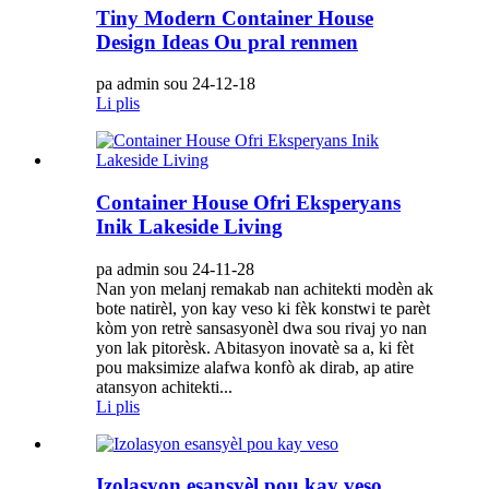
Tiny Modern Container House
Design Ideas Ou pral renmen
pa admin sou 24-12-18
Li plis
Container House Ofri Eksperyans
Inik Lakeside Living
pa admin sou 24-11-28
Nan yon melanj remakab nan achitekti modèn ak
bote natirèl, yon kay veso ki fèk konstwi te parèt
kòm yon retrè sansasyonèl dwa sou rivaj yo nan
yon lak pitorèsk. Abitasyon inovatè sa a, ki fèt
pou maksimize alafwa konfò ak dirab, ap atire
atansyon achitekti...
Li plis
Izolasyon esansyèl pou kay veso