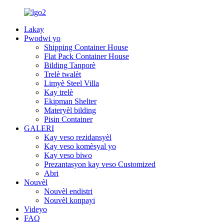
Lakay
Pwodwi yo
Shipping Container House
Flat Pack Container House
Bilding Tanporè
Trelè twalèt
Limyè Steel Villa
Kay trelè
Ekipman Shelter
Materyèl bilding
Pisin Container
GALERI
Kay veso rezidansyèl
Kay veso komèsyal yo
Kay veso biwo
Prezantasyon kay veso Customized
Abri
Nouvèl
Nouvèl endistri
Nouvèl konpayi
Videyo
FAQ