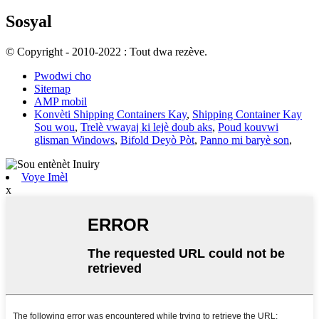
Sosyal
© Copyright - 2010-2022 : Tout dwa rezève.
Pwodwi cho
Sitemap
AMP mobil
Konvèti Shipping Containers Kay
,
Shipping Container Kay
Sou wou
,
Trelè vwayaj ki lejè doub aks
,
Poud kouvwi
glisman Windows
,
Bifold Deyò Pòt
,
Panno mi baryè son
,
Voye Imèl
x