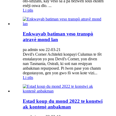
oto-sifizans, kay veso sa a pa bezwen sous ekstèn
enèji oswa dlo. ...
Li plis
Enkwayab batiman veso transpò
atravè mond lan
pa admin sou 22-03-21
Devil's Corner Achitekti konpayi Culumus te fèt
enstalasyon yo pou Devil's Corner, yon diven
nan Tasmania, Ostrali, ki soti nan resipyan
anbakman repurposed. Pi lwen pase yon chanm
degustasyon, gen yon gwo fò won kote vizi...
Li plis
Estad koup du mond 2022 te konstwi
ak kontenè anbakman