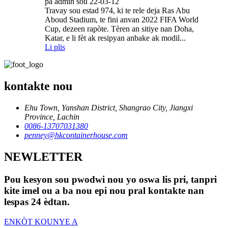
pa admin sou 22-03-12
Travay sou estad 974, ki te rele deja Ras Abu
Aboud Stadium, te fini anvan 2022 FIFA World
Cup, dezeen rapòte. Tèren an sitiye nan Doha,
Katar, e li fèt ak resipyan anbake ak modil...
Li plis
kontakte nou
Ehu Town, Yanshan District, Shangrao City, Jiangxi
Province, Lachin
0086-13707031380
penney@hkcontainerhouse.com
NEWLETTER
Pou kesyon sou pwodwi nou yo oswa lis pri, tanpri
kite imel ou a ba nou epi nou pral kontakte nan
lespas 24 èdtan.
ENKÒT KOUNYE A