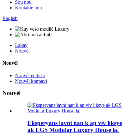
Sou nou
Kontakte nou
English
Lakay
Nouvèl
Nouvèl
Nouvèl endistri
Nouvèl konpayi
Nouvèl
Eksperyans lavni nan k ap viv liksye
ak LGS Modular Luxury House la.