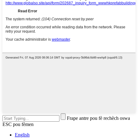
Frape antre pou fè rechèch oswa
ESC pou fèmen
English