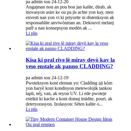
pa admin sou 24-12-20
Angajman nou an pou bon jan kalite, dirab, ak
inovasyon asire ke ou pa jis achte yon kay, men
envesti nan yon vi ki priyorite ni distenksyon ak
responsablite anviwònman an. Dekouvri melanj
pafè a nan konsepsyon modèn ak ...
Li plis
Kisa ki pral rive lè miray deyò kay la
veso enstale ak panno CLADDING?
pa admin sou 24-12-19
Pwoteksyon kont eleman yo: Cladding aji kòm
yon baryè kont kondisyon metewolojik tankou
lapli, nèj, van, ak reyon UV. Li ede pwoteje
estrikti ki kache a kont domaj imidite, pouri, ak
deteryorasyon. Izolasyon: Sèten kalite o...
Li plis