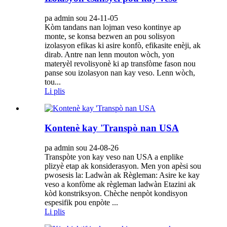
pa admin sou 24-11-05
Kòm tandans nan lojman veso kontinye ap
monte, se konsa bezwen an pou solisyon
izolasyon efikas ki asire konfò, efikasite enèji, ak
dirab. Antre nan lenn mouton wòch, yon
materyèl revolisyonè ki ap transfòme fason nou
panse sou izolasyon nan kay veso. Lenn wòch,
tou...
Li plis
Kontenè kay 'Transpò nan USA
pa admin sou 24-08-26
Transpòte yon kay veso nan USA a enplike
plizyè etap ak konsiderasyon. Men yon apèsi sou
pwosesis la: Ladwàn ak Règleman: Asire ke kay
veso a konfòme ak règleman ladwàn Etazini ak
kòd konstriksyon. Chèche nenpòt kondisyon
espesifik pou enpòte ...
Li plis