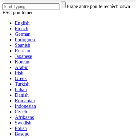
Frape antre pou fè rechèch oswa
ESC pou fèmen
English
French
German
Portuguese
Spanish
Russian
Japanese
Korean
Arabic
Irish
Greek
Turkish
Italian
Danish
Romanian
Indonesian
Czech
Afrikaans
Swedish
Polish
Basque