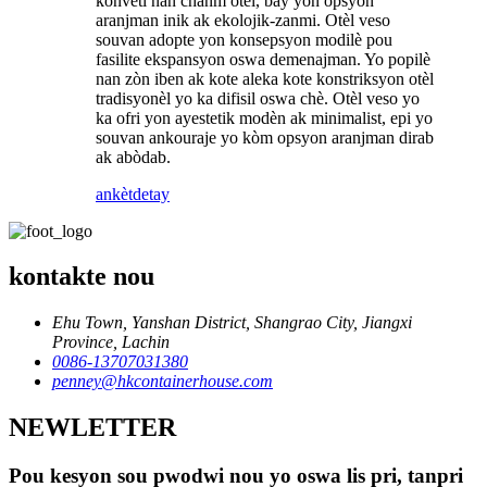
konvèti nan chanm otèl, bay yon opsyon
aranjman inik ak ekolojik-zanmi. Otèl veso
souvan adopte yon konsepsyon modilè pou
fasilite ekspansyon oswa demenajman. Yo popilè
nan zòn iben ak kote aleka kote konstriksyon otèl
tradisyonèl yo ka difisil oswa chè. Otèl veso yo
ka ofri yon ayestetik modèn ak minimalist, epi yo
souvan ankouraje yo kòm opsyon aranjman dirab
ak abòdab.
ankèt
detay
kontakte nou
Ehu Town, Yanshan District, Shangrao City, Jiangxi
Province, Lachin
0086-13707031380
penney@hkcontainerhouse.com
NEWLETTER
Pou kesyon sou pwodwi nou yo oswa lis pri, tanpri