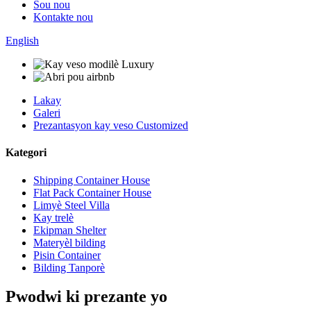
Sou nou
Kontakte nou
English
Lakay
Galeri
Prezantasyon kay veso Customized
Kategori
Shipping Container House
Flat Pack Container House
Limyè Steel Villa
Kay trelè
Ekipman Shelter
Materyèl bilding
Pisin Container
Bilding Tanporè
Pwodwi ki prezante yo