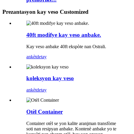
Prezantasyon kay veso Customized
40ft modifye kay veso anbake.
Kay veso anbake 40ft ekspòte nan Ostrali.
ankèt
detay
koleksyon kay veso
ankèt
detay
Otèl Container
Container otèl se yon kalite aranjman transfòme
soti nan resipyan anbake. Kontenè anbake yo te