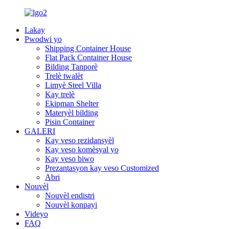
Lakay
Pwodwi yo
Shipping Container House
Flat Pack Container House
Bilding Tanporè
Trelè twalèt
Limyè Steel Villa
Kay trelè
Ekipman Shelter
Materyèl bilding
Pisin Container
GALERI
Kay veso rezidansyèl
Kay veso komèsyal yo
Kay veso biwo
Prezantasyon kay veso Customized
Abri
Nouvèl
Nouvèl endistri
Nouvèl konpayi
Videyo
FAQ