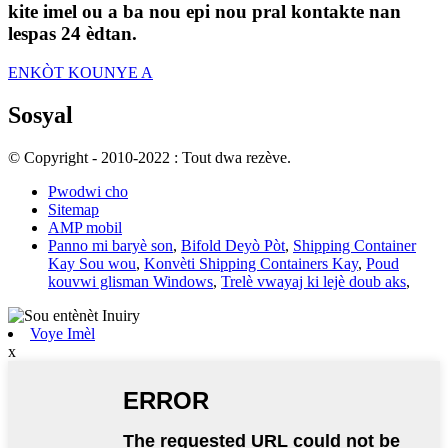
kite imel ou a ba nou epi nou pral kontakte nan
lespas 24 èdtan.
ENKÒT KOUNYE A
Sosyal
© Copyright - 2010-2022 : Tout dwa rezève.
Pwodwi cho
Sitemap
AMP mobil
Panno mi baryè son
,
Bifold Deyò Pòt
,
Shipping Container
Kay Sou wou
,
Konvèti Shipping Containers Kay
,
Poud
kouvwi glisman Windows
,
Trelè vwayaj ki lejè doub aks
,
Voye Imèl
x