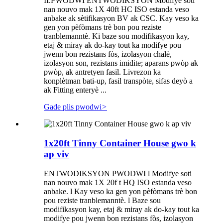
II.PWODWI ENTWODIKSYON Modifye soti
nan nouvo mak 1X 40ft HC ISO estanda veso
anbake ak sètifikasyon BV ak CSC. Kay veso ka
gen yon pèfòmans trè bon pou reziste
tranblemanntè. Ki baze sou modifikasyon kay,
etaj & miray ak do-kay tout ka modifye pou
jwenn bon rezistans fòs, izolasyon chalè,
izolasyon son, rezistans imidite; aparans pwòp ak
pwòp, ak antretyen fasil. Livrezon ka
konplètman bati-up, fasil transpòte, sifas deyò a
ak Fitting enteryè ...
Gade plis pwodwi
>
1x20ft Tinny Container House gwo k
ap viv
ENTWODIKSYON PWODWI l Modifye soti
nan nouvo mak 1X 20f t HQ ISO estanda veso
anbake. l Kay veso ka gen yon pèfòmans trè bon
pou reziste tranblemanntè. l Baze sou
modifikasyon kay, etaj & miray ak do-kay tout ka
modifye pou jwenn bon rezistans fòs, izolasyon