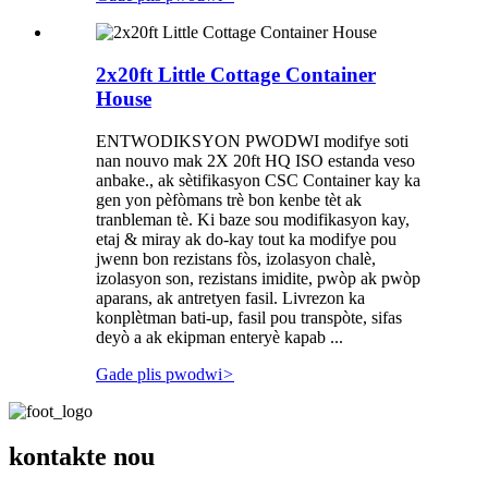
2x20ft Little Cottage Container
House
ENTWODIKSYON PWODWI modifye soti
nan nouvo mak 2X 20ft HQ ISO estanda veso
anbake., ak sètifikasyon CSC Container kay ka
gen yon pèfòmans trè bon kenbe tèt ak
tranbleman tè. Ki baze sou modifikasyon kay,
etaj & miray ak do-kay tout ka modifye pou
jwenn bon rezistans fòs, izolasyon chalè,
izolasyon son, rezistans imidite, pwòp ak pwòp
aparans, ak antretyen fasil. Livrezon ka
konplètman bati-up, fasil pou transpòte, sifas
deyò a ak ekipman enteryè kapab ...
Gade plis pwodwi
>
kontakte nou