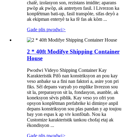
chalè, izolasyon son, rezistans imidite; aparans
pwòp ak pwòp, ak antretyen fasil. l Livrezon ka
konplètman bati-up, fasil transpòte, sifas deyò a
ak ekipman enteryè ta ka fè fas ak kòm ...
Gade plis pwodwi
>
2 * 40ft Modifye Shipping Container
House
Pwodwi Videyo Shipping Container Kay
Karakteristik Pifò nan konstriksyon an pou kay
veso anbake sa a fini nan faktori a, asire yon pri
fiks. Sèl depans varyab yo enplike livrezon sou
sit la, preparasyon sit la, fondasyon, asanble, ak
koneksyon sèvis piblik. Kay veso yo ofri yon
opsyon konplètman prefabrike ki diminye anpil
depans konstriksyon sou plas pandan y ap toujou
bay yon espas k ap viv konfòtab. Nou ka
Customize karakteristik tankou chofaj etaj ak
èkondisyon ...
Gade plis pwodwi
>