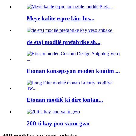
Meyè kalite espre kim Ins...
de etaj modilè prefabrike sh...
Etonan konsepsyon modèn koutim ...
Etonan modilè ki dire lontan...
20ft ti kay pou vann gwo
40ft modifye kay veso anbake