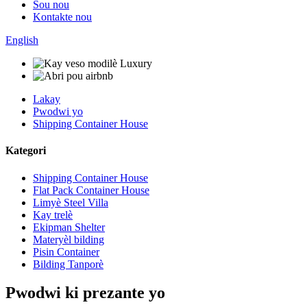
Sou nou
Kontakte nou
English
Lakay
Pwodwi yo
Shipping Container House
Kategori
Shipping Container House
Flat Pack Container House
Limyè Steel Villa
Kay trelè
Ekipman Shelter
Materyèl bilding
Pisin Container
Bilding Tanporè
Pwodwi ki prezante yo