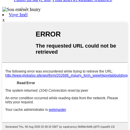
Voye Imèl
x