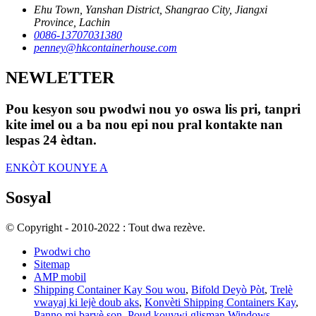
Ehu Town, Yanshan District, Shangrao City, Jiangxi
Province, Lachin
0086-13707031380
penney@hkcontainerhouse.com
NEWLETTER
Pou kesyon sou pwodwi nou yo oswa lis pri, tanpri
kite imel ou a ba nou epi nou pral kontakte nan
lespas 24 èdtan.
ENKÒT KOUNYE A
Sosyal
© Copyright - 2010-2022 : Tout dwa rezève.
Pwodwi cho
Sitemap
AMP mobil
Shipping Container Kay Sou wou
,
Bifold Deyò Pòt
,
Trelè
vwayaj ki lejè doub aks
,
Konvèti Shipping Containers Kay
,
Panno mi baryè son
,
Poud kouvwi glisman Windows
,