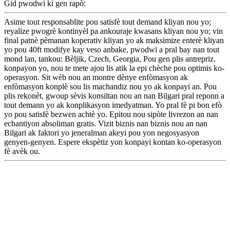
Gid pwodwi ki gen rapò:
Asime tout responsablite pou satisfè tout demand kliyan nou yo;
reyalize pwogrè kontinyèl pa ankouraje kwasans kliyan nou yo; vin
final patnè pèmanan koperativ kliyan yo ak maksimize enterè kliyan
yo pou 40ft modifye kay veso anbake, pwodwi a pral bay nan tout
mond lan, tankou: Bèljik, Czech, Georgia, Pou gen plis antrepriz.
konpayon yo, nou te mete ajou lis atik la epi chèche pou optimis ko-
operasyon. Sit wèb nou an montre dènye enfòmasyon ak
enfòmasyon konplè sou lis machandiz nou yo ak konpayi an. Pou
plis rekonèt, gwoup sèvis konsiltan nou an nan Bilgari pral reponn a
tout demann yo ak konplikasyon imedyatman. Yo pral fè pi bon efò
yo pou satisfè bezwen achtè yo. Epitou nou sipòte livrezon an nan
echantiyon absoliman gratis. Vizit biznis nan biznis nou an nan
Bilgari ak faktori yo jeneralman akeyi pou yon negosyasyon
genyen-genyen. Espere ekspètiz yon konpayi kontan ko-operasyon
fè avèk ou.