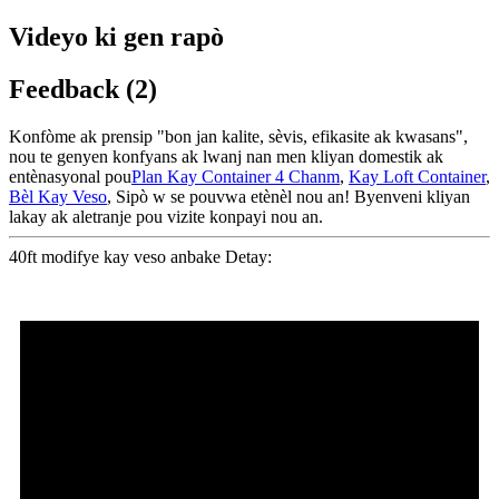
Videyo ki gen rapò
Feedback (2)
Konfòme ak prensip "bon jan kalite, sèvis, efikasite ak kwasans",
nou te genyen konfyans ak lwanj nan men kliyan domestik ak
entènasyonal pou
Plan Kay Container 4 Chanm
,
Kay Loft Container
,
Bèl Kay Veso
, Sipò w se pouvwa etènèl nou an! Byenveni kliyan
lakay ak aletranje pou vizite konpayi nou an.
40ft modifye kay veso anbake Detay: