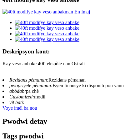
Deskripsyon kout:
Kay veso anbake 40ft ekspòte nan Ostrali.
Rezidans pèmanan:
Rezidans pèmanan
pwopriyete pèmanan:
Byen finansye ki disponib pou vann
abòdab:
pa chè
Customized:
modil
vit bati:
Voye imèl ba nou
Pwodwi detay
Tags pwodwi