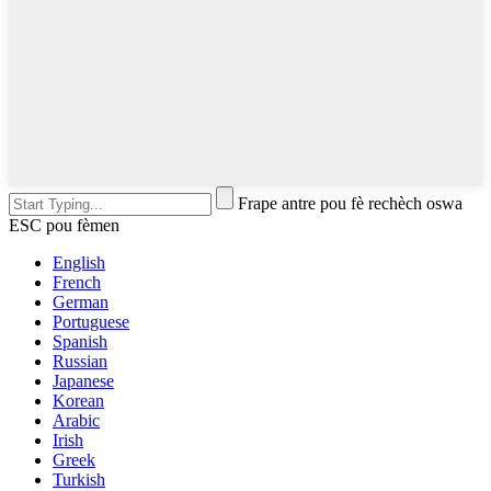
Frape antre pou fè rechèch oswa
ESC pou fèmen
English
French
German
Portuguese
Spanish
Russian
Japanese
Korean
Arabic
Irish
Greek
Turkish