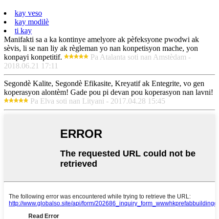
kay veso
kay modilè
ti kay
Manifakti sa a ka kontinye amelyore ak pèfeksyone pwodwi ak
sèvis, li se nan liy ak règleman yo nan konpetisyon mache, yon
konpayi konpetitif.
Pa Atalanta soti nan Amstèdam -
2018.06.21 17:11
Segondè Kalite, Segondè Efikasite, Kreyatif ak Entegrite, vo gen
koperasyon alontèm! Gade pou pi devan pou koperasyon nan lavni!
Pa Elva soti nan Lityani - 2017.04.28 15:45