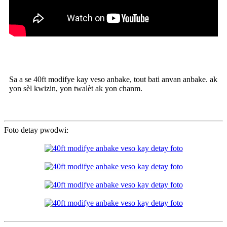
Sa a se 40ft modifye kay veso anbake, tout bati anvan anbake. ak
yon sèl kwizin, yon twalèt ak yon chanm.
Foto detay pwodwi: