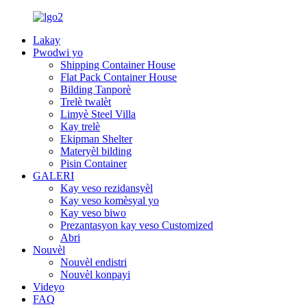
Lakay
Pwodwi yo
Shipping Container House
Flat Pack Container House
Bilding Tanporè
Trelè twalèt
Limyè Steel Villa
Kay trelè
Ekipman Shelter
Materyèl bilding
Pisin Container
GALERI
Kay veso rezidansyèl
Kay veso komèsyal yo
Kay veso biwo
Prezantasyon kay veso Customized
Abri
Nouvèl
Nouvèl endistri
Nouvèl konpayi
Videyo
FAQ